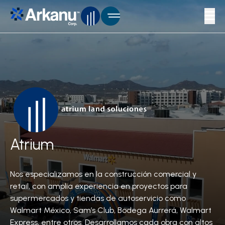
Construcción comercial y retail de supermercados como Walmart México, Sams Club, Bodega Aurrera, Walmart Express, etc.
Nos especializamos en la construcción y remodelación de vivienda, restaurantes y centros comerciales.
El mantenimiento preventivo resulta una buena estrategia para prolongar la vida útil de las edificaciones.
Atrium
Nos especializamos en la construcción comercial y
retail, con amplia experiencia en proyectos para
supermercados y tiendas de autoservicio como
Walmart México, Sam’s Club, Bodega Aurrerá, Walmart
Express, entre otros. Desarrollamos cada obra con altos