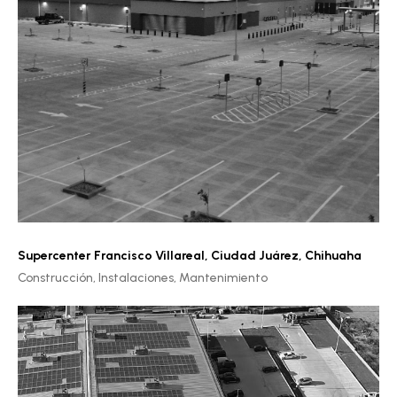
Supercenter Francisco Villareal
,
Ciudad Juárez, Chihuaha
Construcción,
Instalaciones,
Mantenimiento