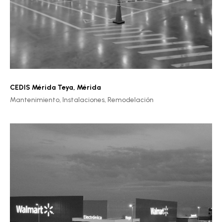
CEDIS Mérida Teya
,
Mérida
Mantenimiento,
Instalaciones,
Remodelación