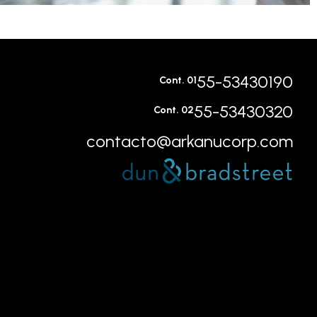
55-53430190
Cont. 0
1
55-53430320
Cont. 0
2
contacto@arkanucorp.com