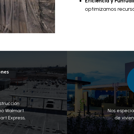
Eficiencia y Puntual
optimizamos recurso
strucción
mo Walmart
Nos especia
art Express,
de vivie